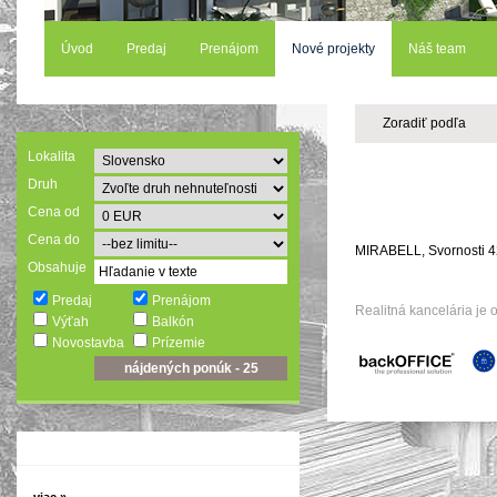
Úvod
Predaj
Prenájom
Nové projekty
Náš team
Zoradiť podľa
Lokalita
Druh
Cena od
Cena do
MIRABELL, Svornosti 4
Obsahuje
Predaj
Prenájom
Realitná kancelária j
Výťah
Balkón
Novostavba
Prízemie