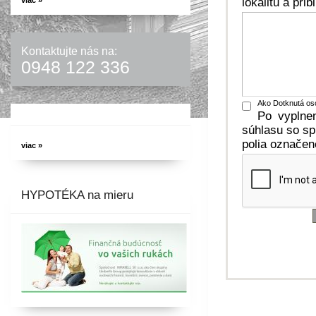
lokalitu a pri
viac »
Kontaktujte nás na:
0948 122 336
Ako Dotknutá os
Po vyplnen
súhlasu so sp
polia označen
viac »
HYPOTÉKA na mieru