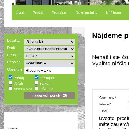
Úvod
Predaj
Prenájom
Nové projekty
Náš team
Nájdeme p
Lokalita
Druh
Cena od
Nenašli ste č
Cena do
Vyplňte nižši
Obsahuje
Predaj
Prenájom
Výťah
Balkón
Novostavba
Prízemie
Vaše meno:*
Telefón:*
E-mail:*
Uveďte prosí
máte záujem/a