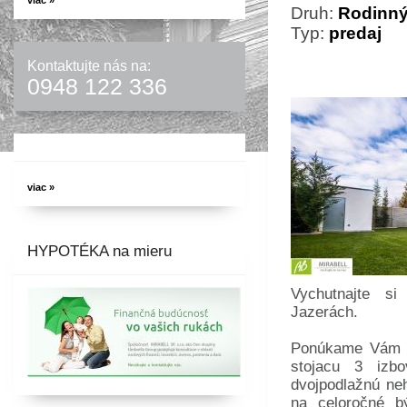
viac »
Druh:
Rodinn
Typ:
predaj
Kontaktujte nás na:
0948 122 336
viac »
HYPOTÉKA na mieru
Vychutnajte s
Jazerách.
Ponúkame Vám n
stojacu 3 izbo
dvojpodlažnú neh
na celoročné b