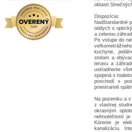
oblasti Slnečných
Dispozícia:
Nadštandardné p
oddych s optický
a zelenou záhrad
Po vstupe do ne
veľkometrážne
kuchyne, jedál
stolom a obývac
terasu a záhra
uskladnenie vše
spojená s toalet
poschodí s po
priestranné spál
Na pozemku a v 
z vlastnej stud
okrasným oplot
nehnuteľnosti j
Kúrenie je ele
kanalizáciu. In