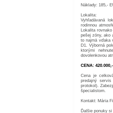
Náklady: 185,- 
Lokalita:
Vyhľadávaná lo
rodinnou atmosf
Lokalita rovnak
pešej zóny, ako 
to najmä vďaka 
D1. Výborná polo
ktorými nehnut
dovolenkovou at
CENA: 420.000,
Cena je celkov
predajný servis
protokol). Zabe
špecialistom.
Kontakt: Mária Fi
Ďalšie ponuky si