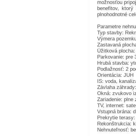
možnosťou pripoj
benefitov, ktor
plnohodnotné cel
Parametre nehnut
Typ stavby: Rek
Výmera pozemku
Zastavaná ploch
Úžitková plocha:
Parkovanie: pre 
Hrubá stavba: yt
Podlažnosť: 2 po
Orientácia: JUH
IS: voda, kanaliz
Závlaha záhrady:
Okná: zvukovo iz
Zariadenie: plne
TV, internet: sat
Vstupná brána: d
Prekrytie terasy:
Rekonštrukcia: k
Nehnuteľnosť: be