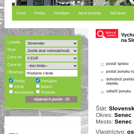
Úvod
Predaj
Prenájom
Nové projekty
Náš team
Vychu
na Sl
Lokalita
Druh
Cena od
poslať správu
Cena do
poslať ponuku na
Obsahuje
dohodnúť prehli
Predaj
Prenájom
objektu
Výťah
Balkón
vytlačiť ponuku
Novostavba
Prízemie
Štát:
Slovens
Okres:
Senec
Mesto:
Senec
Vlastníctvo:
o